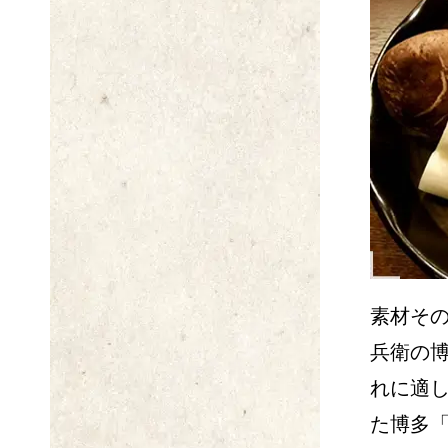
素材そ
兵衛の
れに適
た博多