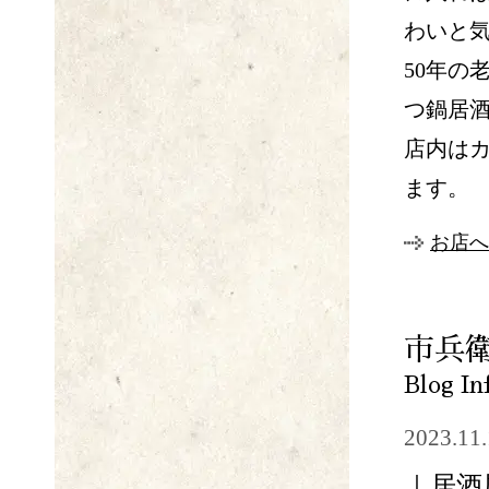
わいと
50年の
つ鍋居
店内はカ
ます。
お店へ
市兵
Blog In
2023.11
｜居酒