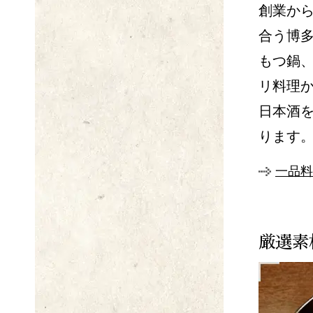
創業か
合う博
もつ鍋
リ料理
日本酒
ります
一品料
厳選素