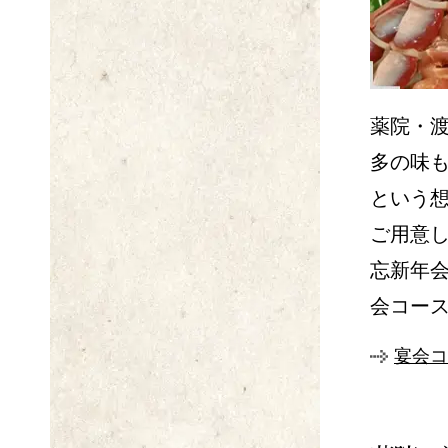
薬院・渡
多の味
という
ご用意
忘新年
会コー
宴会コ